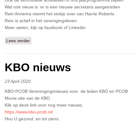
Ook de vertrouwde activiteiten in ons jaarprogramma blijven.
Wat ook nieuw is: er is een nieuwe secretaris aangetreden.
Rein Annema neemt het stokje over van Harrie Roberts.
Rein is actief in het verenigingsleven.
Meer weten, kijk op facebook of Linkedin.
Lees verder
over Vanaf 1-1-2024 Een nieuw jaar, met een nieuwe
naam en een nieuw gezicht.
KBO nieuws
23 April 2020
KBO-PCOB Vereningingsnieuws voor de leden KBO en PCOB.
Mooie site van de KBO.
Klik op deze link voor nog meer nieuws,
https://www.kbo-pcob.nl/
Hou U gezond, en tot ziens.