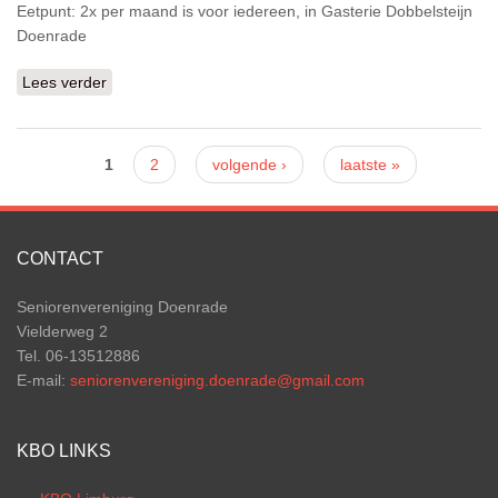
Eetpunt: 2x per maand is voor iedereen, in Gasterie Dobbelsteijn
Doenrade
Lees verder
over INFO
Pagina's
1
2
volgende ›
laatste »
CONTACT
Seniorenvereniging Doenrade
Vielderweg 2
Tel. 06-13512886
E-mail:
seniorenvereniging.doenrade@gmail.com
KBO LINKS