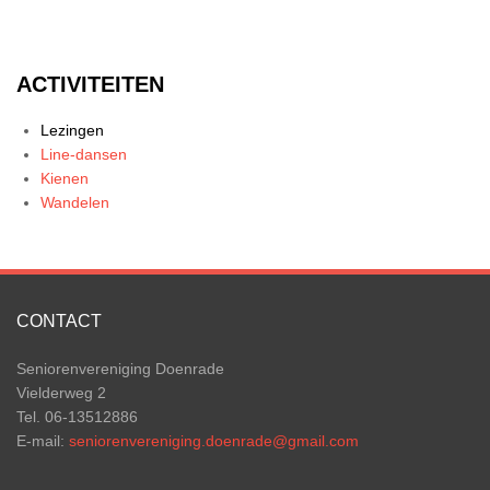
ACTIVITEITEN
Lezingen
Line-dansen
Kienen
Wandelen
CONTACT
Seniorenvereniging Doenrade
Vielderweg 2
Tel. 06-13512886
E-mail:
seniorenvereniging.doenrade@gmail.com