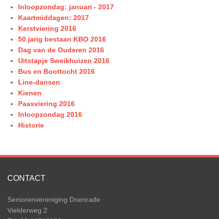
Inloopzondag: januari - 2017
Kaartmiddagen: 2017
Kerstviering 2016
50 jarig bestaan KBO 2016
Dag van de Ouderen 2016
Uitstapje Sweikhuizen 2016
Bus en Boottocht 2016
Line-dansen
Kienen
Paasviering 2016
Inloopzondag 2016
Historie
CONTACT
Seniorenvereniging Doenrade
Vielderweg 2